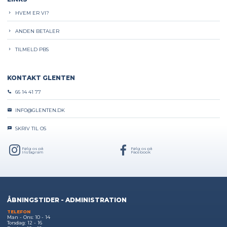
HVEM ER VI?
ANDEN BETALER
TILMELD PBS
KONTAKT GLENTEN
66 14 41 77
INFO@GLENTEN.DK
SKRIV TIL OS
Følg os på
Følg os på
Instagram
Facebook
ÅBNINGSTIDER - ADMINISTRATION
TELEFON
Man - Ons: 10 - 14
Torsdag: 12 - 16