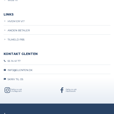
WEB TV
LINKS
HVEM ER VI?
ANDEN BETALER
TILMELD PBS
KONTAKT GLENTEN
66 14 41 77
INFO@GLENTEN.DK
SKRIV TIL OS
Følg os på
Følg os på
Instagram
Facebook