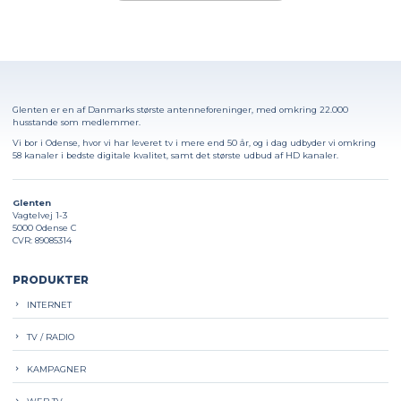
Glenten er en af Danmarks største antenneforeninger, med omkring 22.000
husstande som medlemmer.
Vi bor i Odense, hvor vi har leveret tv i mere end 50 år, og i dag udbyder vi omkring
58 kanaler i bedste digitale kvalitet, samt det største udbud af HD kanaler.
Glenten
Vagtelvej 1-3
5000 Odense C
CVR: 89085314
PRODUKTER
INTERNET
TV / RADIO
KAMPAGNER